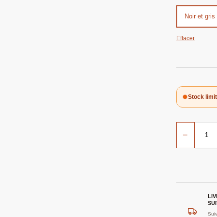
Noir et gris
Effacer
Stock limi
−
LI
SUI
Suiv