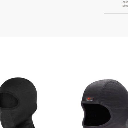
coli
sim