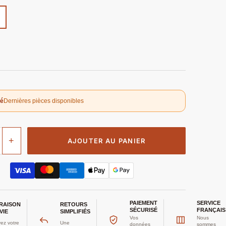
té
Dernières pièces disponibles
+
AJOUTER AU PANIER
PAIEMENT
SERVICE
VRAISON
RETOURS
SÉCURISÉ
FRANÇAIS
VIE
SIMPLIFIÉS
Vos
Nous
ez votre
Une
données
sommes