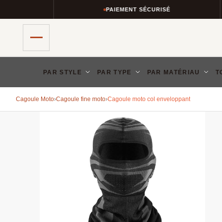
PAIEMENT SÉCURISÉ
PAR STYLE
PAR TYPE
PAR MATÉRIAU
T
Cagoule Moto
›
Cagoule fine moto
›
Cagoule moto col enveloppant