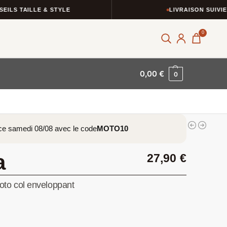
S TAILLE & STYLE
LIVRAISON SUIVIE
0
0,00
€
0
ce samedi 08/08 avec le code
MOTO10
a
27,90
€
to col enveloppant