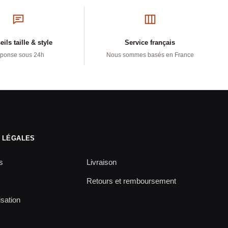
ils taille & style
Service français
ponse sous 24h
Nous sommes basés en France
 LÉGALES
s
Livraison
Retours et remboursement
isation